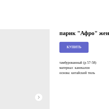
парик "Афро" женс
КУПИТЬ
тамбурованный (р.57-58)
материал: канекалон
основа: китайский тюль